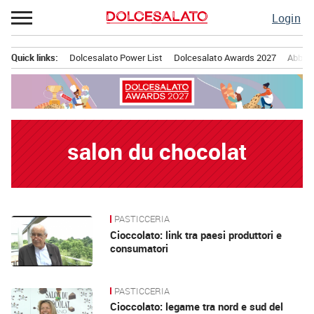
Passa
Login
al
contenuto
Quick links:
Dolcesalato Power List
Dolcesalato Awards 2027
Abbona
Menu principale
salon du chocolat
PASTICCERIA
News
Cioccolato: link tra paesi produttori e
consumatori
PASTICCERIA
Cioccolato: legame tra nord e sud del