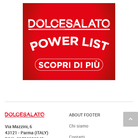
ABOUT FOOTER
keyboard_arrow_up
Chi siamo
Via Mazzini, 6
43121 - Parma (ITALY)
Contatti