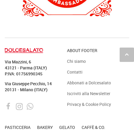
ABOUT FOOTER
keyboard_arrow_up
Chi siamo
Via Mazzini, 6
43121 - Parma (ITALY)
Contatti
P.IVA: 01756990345
Abbonati a Dolcesalato
Via Giuseppe Pecchio, 14
20131 - Milano (ITALY)
Iscriviti alla Newsletter
Privacy & Cookie Policy
PASTICCERIA
BAKERY
GELATO
CAFFÈ & CO.