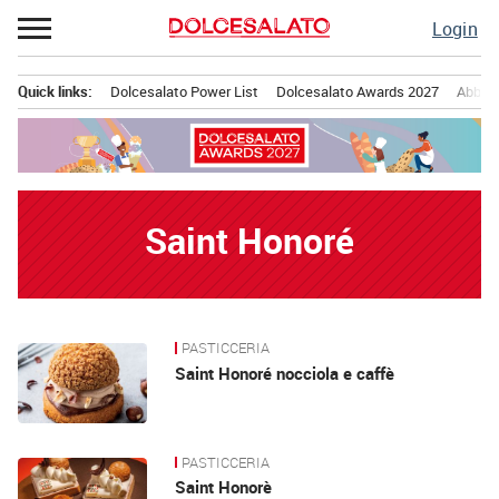
Passa
Login
al
contenuto
Quick links:
Dolcesalato Power List
Dolcesalato Awards 2027
Abbona
Menu principale
Saint Honoré
PASTICCERIA
News
Saint Honoré nocciola e caffè
PASTICCERIA
Saint Honorè