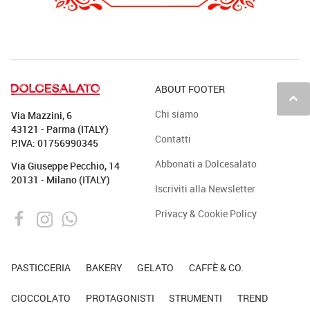
ABOUT FOOTER
keyboard_arrow_up
Chi siamo
Via Mazzini, 6
43121 - Parma (ITALY)
Contatti
P.IVA: 01756990345
Abbonati a Dolcesalato
Via Giuseppe Pecchio, 14
20131 - Milano (ITALY)
Iscriviti alla Newsletter
Privacy & Cookie Policy
PASTICCERIA
BAKERY
GELATO
CAFFÈ & CO.
CIOCCOLATO
PROTAGONISTI
STRUMENTI
TREND