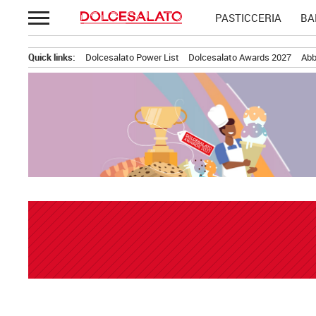
Passa
PASTICCERIA
BA
al
contenuto
Quick links:
Dolcesalato Power List
Dolcesalato Awards 2027
Abb