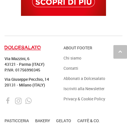
ABOUT FOOTER
keyboard_arrow_up
Chi siamo
Via Mazzini, 6
43121 - Parma (ITALY)
Contatti
P.IVA: 01756990345
Abbonati a Dolcesalato
Via Giuseppe Pecchio, 14
20131 - Milano (ITALY)
Iscriviti alla Newsletter
Privacy & Cookie Policy
PASTICCERIA
BAKERY
GELATO
CAFFÈ & CO.