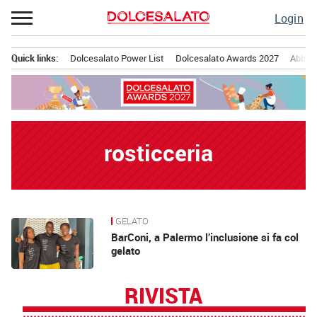
Passa
Login
al
contenuto
Quick links:
Dolcesalato Power List
Dolcesalato Awards 2027
Abbona
Menu principale
rosticceria
GELATO
News
BarConi, a Palermo l’inclusione si fa col
gelato
RIVISTA