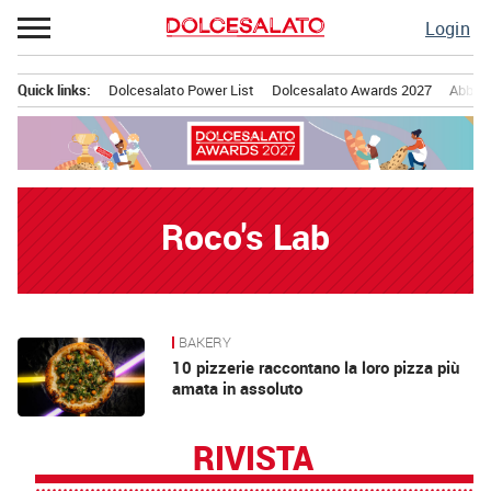
Passa
Login
al
contenuto
Quick links:
Dolcesalato Power List
Dolcesalato Awards 2027
Abbona
Menu principale
Roco's Lab
BAKERY
News
10 pizzerie raccontano la loro pizza più
amata in assoluto
RIVISTA