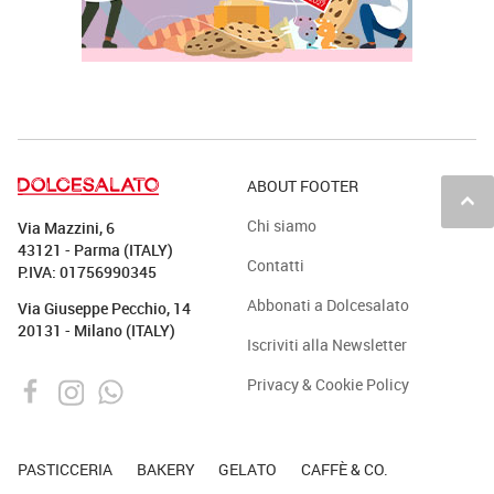
ABOUT FOOTER
keyboard_arrow_up
Chi siamo
Via Mazzini, 6
43121 - Parma (ITALY)
Contatti
P.IVA: 01756990345
Abbonati a Dolcesalato
Via Giuseppe Pecchio, 14
20131 - Milano (ITALY)
Iscriviti alla Newsletter
Privacy & Cookie Policy
PASTICCERIA
BAKERY
GELATO
CAFFÈ & CO.