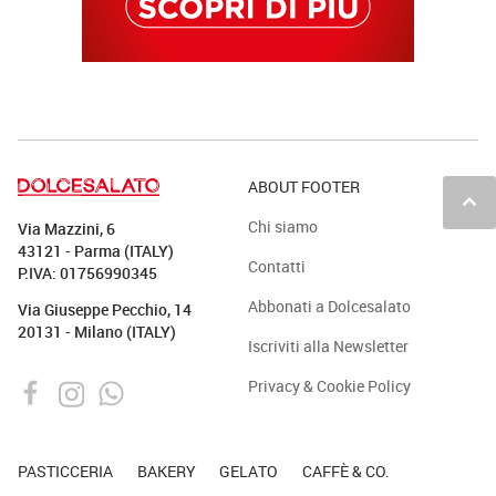
ABOUT FOOTER
keyboard_arrow_up
Chi siamo
Via Mazzini, 6
43121 - Parma (ITALY)
Contatti
P.IVA: 01756990345
Abbonati a Dolcesalato
Via Giuseppe Pecchio, 14
20131 - Milano (ITALY)
Iscriviti alla Newsletter
Privacy & Cookie Policy
PASTICCERIA
BAKERY
GELATO
CAFFÈ & CO.