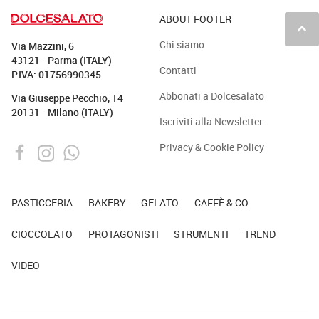
ABOUT FOOTER
keyboard_arrow_up
Chi siamo
Via Mazzini, 6
43121 - Parma (ITALY)
Contatti
P.IVA: 01756990345
Abbonati a Dolcesalato
Via Giuseppe Pecchio, 14
20131 - Milano (ITALY)
Iscriviti alla Newsletter
Privacy & Cookie Policy
PASTICCERIA
BAKERY
GELATO
CAFFÈ & CO.
CIOCCOLATO
PROTAGONISTI
STRUMENTI
TREND
VIDEO