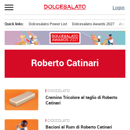
Passa
Login
al
contenuto
Quick links:
Dolcesalato Power List
Dolcesalato Awards 2027
Abbona
Menu principale
Roberto Catinari
CIOCCOLATO
News
Cremino Tricolore al taglio di Roberto
Catinari
CIOCCOLATO
Bacioni al Rum di Roberto Catinari