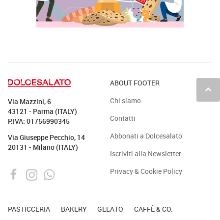
ABOUT FOOTER
keyboard_arrow_up
Chi siamo
Via Mazzini, 6
43121 - Parma (ITALY)
Contatti
P.IVA: 01756990345
Abbonati a Dolcesalato
Via Giuseppe Pecchio, 14
20131 - Milano (ITALY)
Iscriviti alla Newsletter
Privacy & Cookie Policy
PASTICCERIA
BAKERY
GELATO
CAFFÈ & CO.