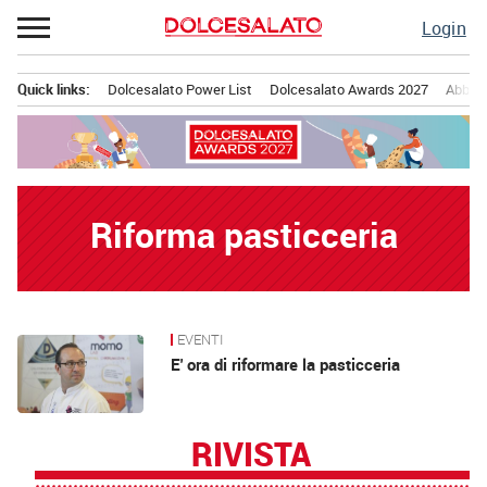
Passa
Login
al
contenuto
Quick links:
Dolcesalato Power List
Dolcesalato Awards 2027
Abbona
Menu principale
Riforma pasticceria
EVENTI
News
E' ora di riformare la pasticceria
RIVISTA