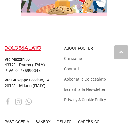
ABOUT FOOTER
keyboard_arrow_up
Chi siamo
Via Mazzini, 6
43121 - Parma (ITALY)
Contatti
P.IVA: 01756990345
Abbonati a Dolcesalato
Via Giuseppe Pecchio, 14
20131 - Milano (ITALY)
Iscriviti alla Newsletter
Privacy & Cookie Policy
PASTICCERIA
BAKERY
GELATO
CAFFÈ & CO.