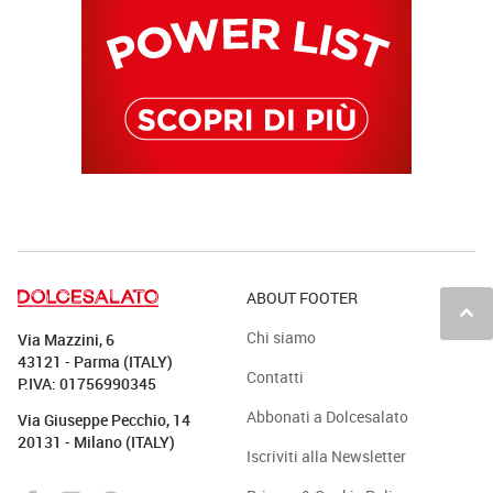
ABOUT FOOTER
keyboard_arrow_up
Chi siamo
Via Mazzini, 6
43121 - Parma (ITALY)
Contatti
P.IVA: 01756990345
Abbonati a Dolcesalato
Via Giuseppe Pecchio, 14
20131 - Milano (ITALY)
Iscriviti alla Newsletter