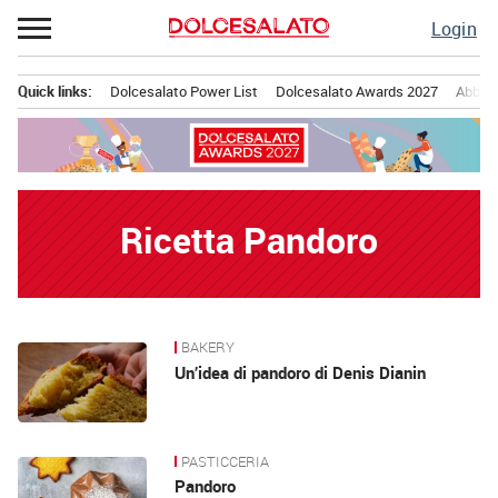
Passa
Login
al
contenuto
Quick links:
Dolcesalato Power List
Dolcesalato Awards 2027
Abbona
Menu principale
Ricetta Pandoro
BAKERY
News
Un’idea di pandoro di Denis Dianin
PASTICCERIA
Pandoro