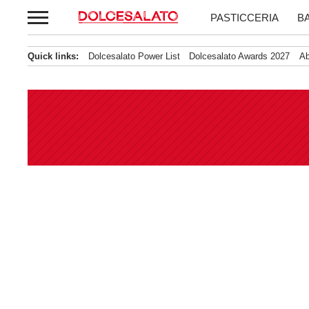
Passa
PASTICCERIA
B
al
contenuto
Quick links:
Dolcesalato Power List
Dolcesalato Awards 2027
Abb
News