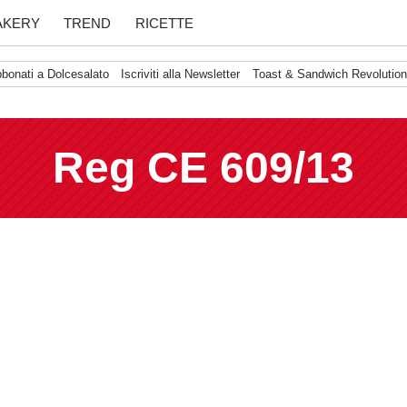
Ricerca
search
AKERY
TREND
RICETTE
per:
onati a Dolcesalato
Iscriviti alla Newsletter
Toast & Sandwich Revolution
Reg CE 609/13