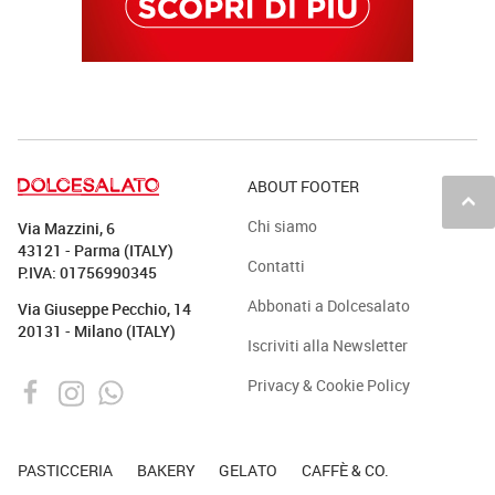
ABOUT FOOTER
keyboard_arrow_up
Chi siamo
Via Mazzini, 6
43121 - Parma (ITALY)
Contatti
P.IVA: 01756990345
Abbonati a Dolcesalato
Via Giuseppe Pecchio, 14
20131 - Milano (ITALY)
Iscriviti alla Newsletter
Privacy & Cookie Policy
PASTICCERIA
BAKERY
GELATO
CAFFÈ & CO.