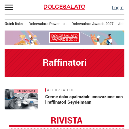
Passa
Login
al
contenuto
Quick links:
Dolcesalato Power List
Dolcesalato Awards 2027
Abbona
Menu principale
Raffinatori
ATTREZZATURE
News
DALL’AZIENDA
Creme dolci spalmabili: innovazione con
i raffinatori Seydelmann
RIVISTA