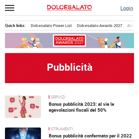
Passa
Login
al
contenuto
Quick links:
Dolcesalato Power List
Dolcesalato Awards 2027
Abbona
Menu principale
Pubblicità
SERVIZI
News
Bonus pubblicità 2023: al via le
agevolazioni fiscali del 50%
STRUMENTI
Bonus pubblicità confermato per il 2022