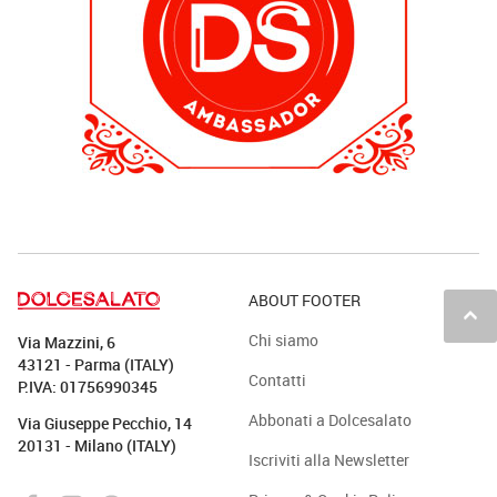
ABOUT FOOTER
keyboard_arrow_up
Chi siamo
Via Mazzini, 6
43121 - Parma (ITALY)
Contatti
P.IVA: 01756990345
Abbonati a Dolcesalato
Via Giuseppe Pecchio, 14
20131 - Milano (ITALY)
Iscriviti alla Newsletter