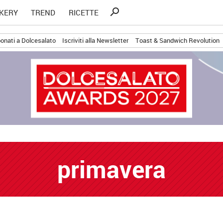
Ricerca
search
KERY
TREND
RICETTE
per:
onati a Dolcesalato
Iscriviti alla Newsletter
Toast & Sandwich Revolution
primavera