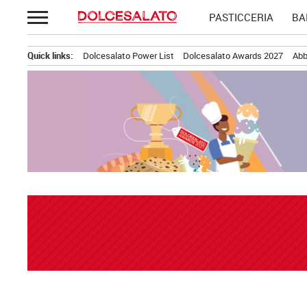
Passa
PASTICCERIA
BA
al
contenuto
Quick links:
Dolcesalato Power List
Dolcesalato Awards 2027
Abb