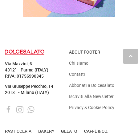
ABOUT FOOTER
keyboard_arrow_up
Chi siamo
Via Mazzini, 6
43121 - Parma (ITALY)
Contatti
P.IVA: 01756990345
Abbonati a Dolcesalato
Via Giuseppe Pecchio, 14
20131 - Milano (ITALY)
Iscriviti alla Newsletter
Privacy & Cookie Policy
PASTICCERIA
BAKERY
GELATO
CAFFÈ & CO.