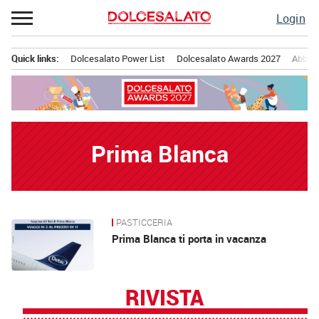
Passa
Login
al
contenuto
Quick links:
Dolcesalato Power List
Dolcesalato Awards 2027
Abbona
Menu principale
Prima Blanca
PASTICCERIA
News
Prima Blanca ti porta in vacanza
RIVISTA