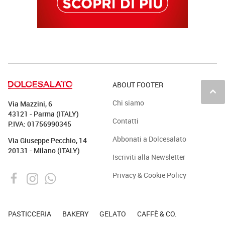
ABOUT FOOTER
keyboard_arrow_up
Chi siamo
Via Mazzini, 6
43121 - Parma (ITALY)
Contatti
P.IVA: 01756990345
Abbonati a Dolcesalato
Via Giuseppe Pecchio, 14
20131 - Milano (ITALY)
Iscriviti alla Newsletter
Privacy & Cookie Policy
PASTICCERIA
BAKERY
GELATO
CAFFÈ & CO.