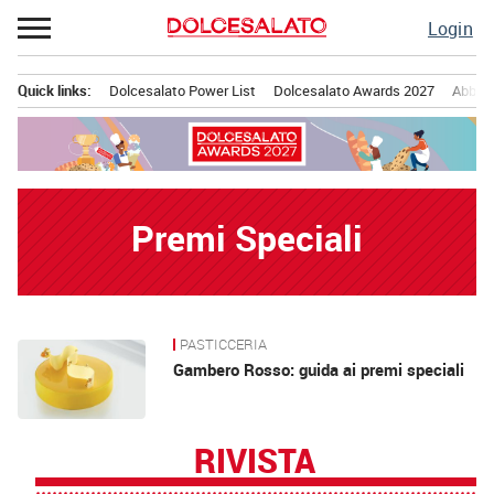
Passa
Login
al
contenuto
Quick links:
Dolcesalato Power List
Dolcesalato Awards 2027
Abbona
Menu principale
Premi Speciali
PASTICCERIA
News
Gambero Rosso: guida ai premi speciali
RIVISTA