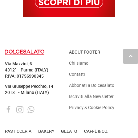
ABOUT FOOTER
keyboard_arrow_up
Chi siamo
Via Mazzini, 6
43121 - Parma (ITALY)
Contatti
P.IVA: 01756990345
Abbonati a Dolcesalato
Via Giuseppe Pecchio, 14
20131 - Milano (ITALY)
Iscriviti alla Newsletter
Privacy & Cookie Policy
PASTICCERIA
BAKERY
GELATO
CAFFÈ & CO.