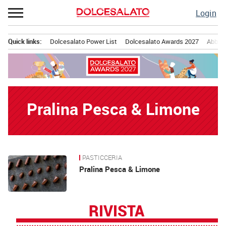
Passa
Login
al
contenuto
Quick links:
Dolcesalato Power List
Dolcesalato Awards 2027
Abbona
Menu principale
Pralina Pesca & Limone
PASTICCERIA
News
Pralina Pesca & Limone
RIVISTA