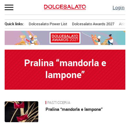
Passa
Login
al
contenuto
Quick links:
Dolcesalato Power List
Dolcesalato Awards 2027
Abbona
Menu principale
Pralina “mandorla e
lampone”
PASTICCERIA
News
Pralina “mandorla e lampone”