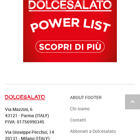
ABOUT FOOTER
keyboard_arrow_up
Chi siamo
Via Mazzini, 6
43121 - Parma (ITALY)
Contatti
P.IVA: 01756990345
Abbonati a Dolcesalato
Via Giuseppe Pecchio, 14
20131 - Milano (ITALY)