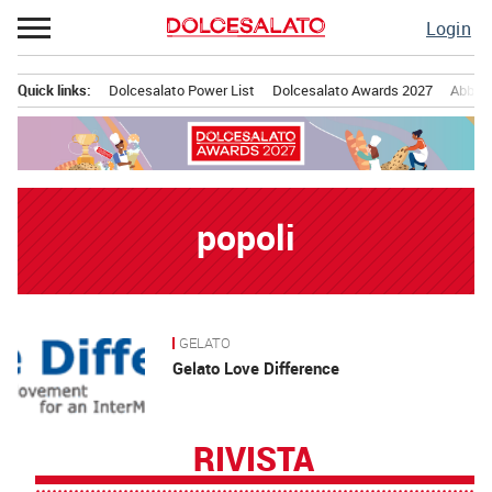
Passa
Login
al
contenuto
Quick links:
Dolcesalato Power List
Dolcesalato Awards 2027
Abbona
Menu principale
popoli
GELATO
News
Gelato Love Difference
RIVISTA