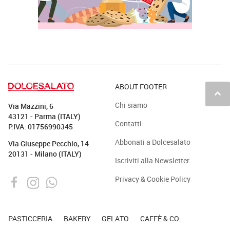
ABOUT FOOTER
keyboard_arrow_up
Chi siamo
Via Mazzini, 6
43121 - Parma (ITALY)
Contatti
P.IVA: 01756990345
Abbonati a Dolcesalato
Via Giuseppe Pecchio, 14
20131 - Milano (ITALY)
Iscriviti alla Newsletter
Privacy & Cookie Policy
PASTICCERIA
BAKERY
GELATO
CAFFÈ & CO.