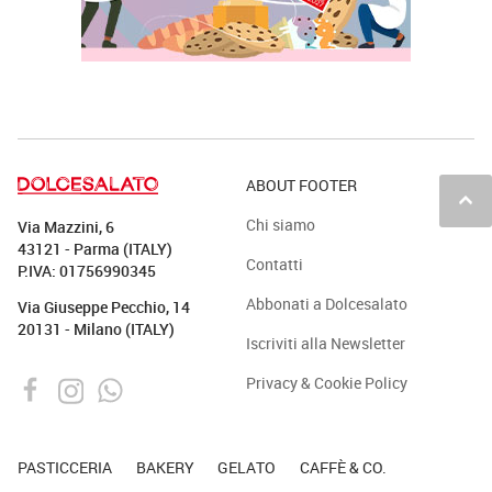
ABOUT FOOTER
keyboard_arrow_up
Chi siamo
Via Mazzini, 6
43121 - Parma (ITALY)
Contatti
P.IVA: 01756990345
Abbonati a Dolcesalato
Via Giuseppe Pecchio, 14
20131 - Milano (ITALY)
Iscriviti alla Newsletter
Privacy & Cookie Policy
PASTICCERIA
BAKERY
GELATO
CAFFÈ & CO.