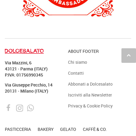
ABOUT FOOTER
keyboard_arrow_up
Chi siamo
Via Mazzini, 6
43121 - Parma (ITALY)
Contatti
P.IVA: 01756990345
Abbonati a Dolcesalato
Via Giuseppe Pecchio, 14
20131 - Milano (ITALY)
Iscriviti alla Newsletter
Privacy & Cookie Policy
PASTICCERIA
BAKERY
GELATO
CAFFÈ & CO.