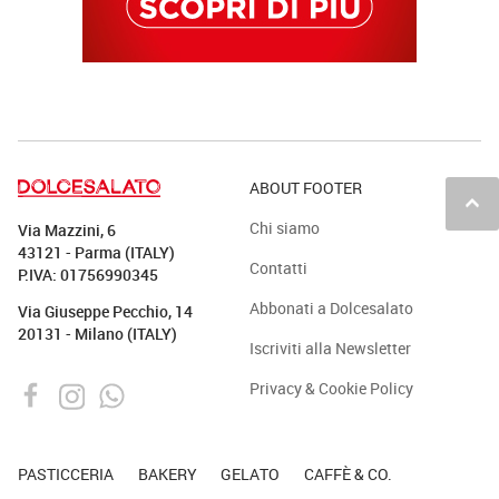
ABOUT FOOTER
keyboard_arrow_up
Chi siamo
Via Mazzini, 6
43121 - Parma (ITALY)
Contatti
P.IVA: 01756990345
Abbonati a Dolcesalato
Via Giuseppe Pecchio, 14
20131 - Milano (ITALY)
Iscriviti alla Newsletter
Privacy & Cookie Policy
PASTICCERIA
BAKERY
GELATO
CAFFÈ & CO.