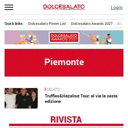
Passa
Login
al
contenuto
Quick links:
Dolcesalato Power List
Dolcesalato Awards 2027
Abbona
Menu principale
Piemonte
GELATO
News
Truffles&Hazelnut Tour: al via la sesta
edizione
RIVISTA