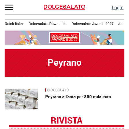
Passa
Login
al
contenuto
Quick links:
Dolcesalato Power List
Dolcesalato Awards 2027
Abbona
Menu principale
Peyrano
CIOCCOLATO
News
Peyrano all’asta per 850 mila euro
RIVISTA