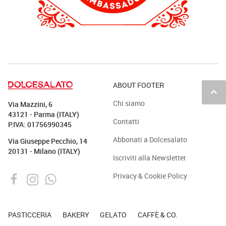
ABOUT FOOTER
keyboard_arrow_up
Chi siamo
Via Mazzini, 6
43121 - Parma (ITALY)
Contatti
P.IVA: 01756990345
Abbonati a Dolcesalato
Via Giuseppe Pecchio, 14
20131 - Milano (ITALY)
Iscriviti alla Newsletter
Privacy & Cookie Policy
PASTICCERIA
BAKERY
GELATO
CAFFÈ & CO.