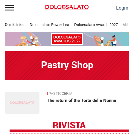
Passa
Login
al
contenuto
Quick links:
Dolcesalato Power List
Dolcesalato Awards 2027
Abbona
Menu principale
Pastry Shop
PASTICCERIA
News
The return of the Torta della Nonna
RIVISTA