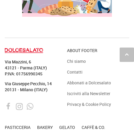
ABOUT FOOTER
keyboard_arrow_up
Chi siamo
Via Mazzini, 6
43121 - Parma (ITALY)
Contatti
P.IVA: 01756990345
Abbonati a Dolcesalato
Via Giuseppe Pecchio, 14
20131 - Milano (ITALY)
Iscriviti alla Newsletter
Privacy & Cookie Policy
PASTICCERIA
BAKERY
GELATO
CAFFÈ & CO.