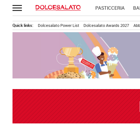
Passa
PASTICCERIA
BA
al
contenuto
Quick links:
Dolcesalato Power List
Dolcesalato Awards 2027
Abb