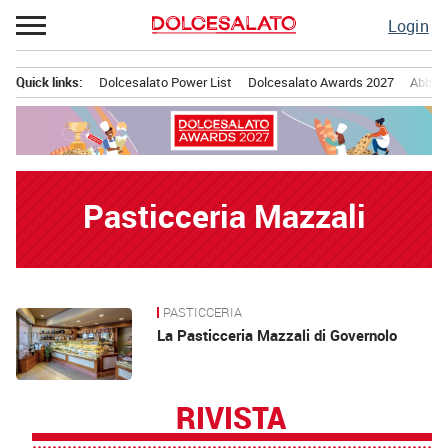
Passa
Login
al
contenuto
Quick links:
Dolcesalato Power List
Dolcesalato Awards 2027
Abbona
Menu principale
Pasticceria Mazzali
PASTICCERIA
News
La Pasticceria Mazzali di Governolo
RIVISTA