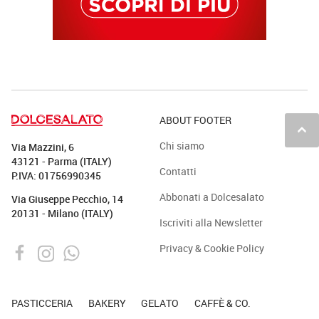
ABOUT FOOTER
keyboard_arrow_up
Chi siamo
Via Mazzini, 6
43121 - Parma (ITALY)
Contatti
P.IVA: 01756990345
Abbonati a Dolcesalato
Via Giuseppe Pecchio, 14
20131 - Milano (ITALY)
Iscriviti alla Newsletter
Privacy & Cookie Policy
PASTICCERIA
BAKERY
GELATO
CAFFÈ & CO.