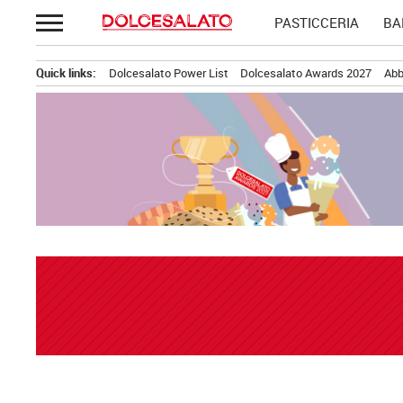
Passa
PASTICCERIA
BA
al
contenuto
Quick links:
Dolcesalato Power List
Dolcesalato Awards 2027
Abb