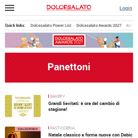
Passa
Login
al
contenuto
Quick links:
Dolcesalato Power List
Dolcesalato Awards 2027
Abbona
Menu principale
Panettoni
BAKERY
News
Grandi lievitati: è ora del cambio di
stagione!
PASTICCERIA
DALL’AZIENDA
Natale classico e forme nuove con Debic