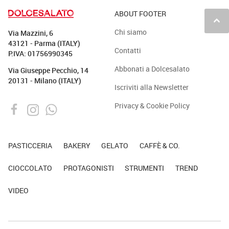
ABOUT FOOTER
keyboard_arrow_up
Chi siamo
Via Mazzini, 6
43121 - Parma (ITALY)
Contatti
P.IVA: 01756990345
Abbonati a Dolcesalato
Via Giuseppe Pecchio, 14
20131 - Milano (ITALY)
Iscriviti alla Newsletter
Privacy & Cookie Policy
PASTICCERIA
BAKERY
GELATO
CAFFÈ & CO.
CIOCCOLATO
PROTAGONISTI
STRUMENTI
TREND
VIDEO