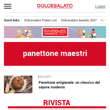
Passa
Login
al
contenuto
Quick links:
Dolcesalato Power List
Dolcesalato Awards 2027
Abbona
Menu principale
panettone maestri
BAKERY
News
Panettone artigianale: un classico dal
sapore moderno
RIVISTA