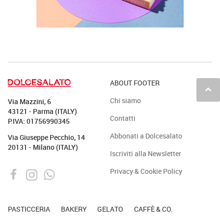
ABOUT FOOTER
keyboard_arrow_up
Chi siamo
Via Mazzini, 6
43121 - Parma (ITALY)
Contatti
P.IVA: 01756990345
Abbonati a Dolcesalato
Via Giuseppe Pecchio, 14
20131 - Milano (ITALY)
Iscriviti alla Newsletter
Privacy & Cookie Policy
PASTICCERIA
BAKERY
GELATO
CAFFÈ & CO.