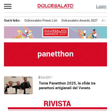
Passa
Login
al
contenuto
Quick links:
Dolcesalato Power List
Dolcesalato Awards 2027
Abbona
Menu principale
panetthon
BAKERY
News
Torna Panetthon 2025, la sfida tra
panettoni artigianali del Veneto
RIVISTA