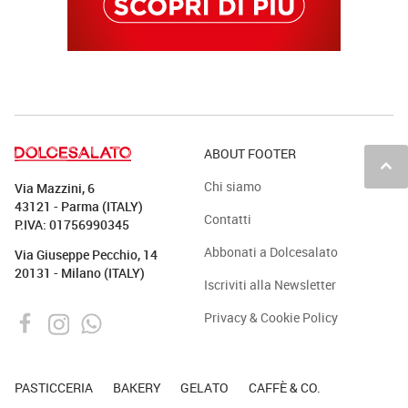
ABOUT FOOTER
keyboard_arrow_up
Chi siamo
Via Mazzini, 6
43121 - Parma (ITALY)
Contatti
P.IVA: 01756990345
Abbonati a Dolcesalato
Via Giuseppe Pecchio, 14
20131 - Milano (ITALY)
Iscriviti alla Newsletter
Privacy & Cookie Policy
PASTICCERIA
BAKERY
GELATO
CAFFÈ & CO.