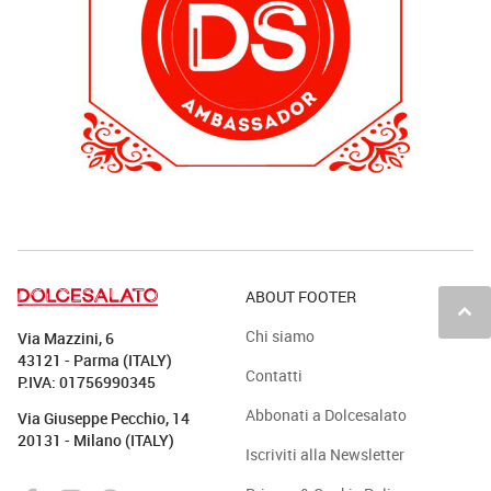
ABOUT FOOTER
keyboard_arrow_up
Chi siamo
Via Mazzini, 6
43121 - Parma (ITALY)
Contatti
P.IVA: 01756990345
Abbonati a Dolcesalato
Via Giuseppe Pecchio, 14
20131 - Milano (ITALY)
Iscriviti alla Newsletter