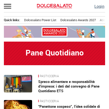
Passa
Login
al
contenuto
Quick links:
Dolcesalato Power List
Dolcesalato Awards 2027
Abbona
Menu principale
Pane Quotidiano
PASTICCERIA
News
Spreco alimentare e responsabilità
d’impresa: i dati dal convegno di Pane
Quotidiano ETS
PASTICCERIA
“Panettone sospeso”, l’idea solidale di