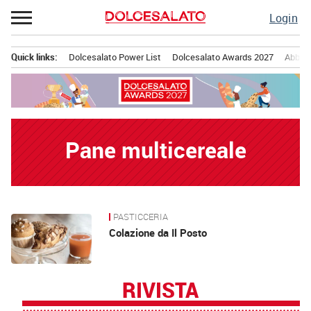
Passa
Login
al
contenuto
Quick links:
Dolcesalato Power List
Dolcesalato Awards 2027
Abbona
Menu principale
Pane multicereale
PASTICCERIA
News
Colazione da Il Posto
RIVISTA