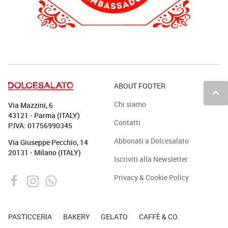
ABOUT FOOTER
keyboard_arrow_up
Chi siamo
Via Mazzini, 6
43121 - Parma (ITALY)
Contatti
P.IVA: 01756990345
Abbonati a Dolcesalato
Via Giuseppe Pecchio, 14
20131 - Milano (ITALY)
Iscriviti alla Newsletter
Privacy & Cookie Policy
PASTICCERIA
BAKERY
GELATO
CAFFÈ & CO.