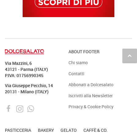
ABOUT FOOTER
keyboard_arrow_up
Chi siamo
Via Mazzini, 6
43121 - Parma (ITALY)
Contatti
P.IVA: 01756990345
Abbonati a Dolcesalato
Via Giuseppe Pecchio, 14
20131 - Milano (ITALY)
Iscriviti alla Newsletter
Privacy & Cookie Policy
PASTICCERIA
BAKERY
GELATO
CAFFÈ & CO.