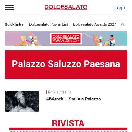
Passa
Login
al
contenuto
Quick links:
Dolcesalato Power List
Dolcesalato Awards 2027
Abbona
Menu principale
Palazzo Saluzzo Paesana
PASTICCERIA
News
#BArock – Stelle a Palazzo
RIVISTA