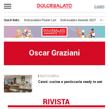
Passa
Login
al
contenuto
Quick links:
Dolcesalato Power List
Dolcesalato Awards 2027
Abbona
Menu principale
Oscar Graziani
PASTICCERIA
News
Cenni: cucina e pasticceria ready to eat
RIVISTA