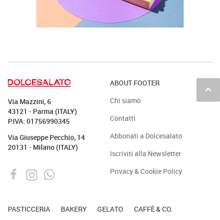
ABOUT FOOTER
keyboard_arrow_up
Chi siamo
Via Mazzini, 6
43121 - Parma (ITALY)
Contatti
P.IVA: 01756990345
Abbonati a Dolcesalato
Via Giuseppe Pecchio, 14
20131 - Milano (ITALY)
Iscriviti alla Newsletter
Privacy & Cookie Policy
PASTICCERIA
BAKERY
GELATO
CAFFÈ & CO.