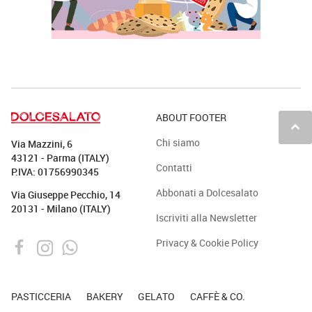
ABOUT FOOTER
keyboard_arrow_up
Chi siamo
Via Mazzini, 6
43121 - Parma (ITALY)
Contatti
P.IVA: 01756990345
Abbonati a Dolcesalato
Via Giuseppe Pecchio, 14
20131 - Milano (ITALY)
Iscriviti alla Newsletter
Privacy & Cookie Policy
PASTICCERIA
BAKERY
GELATO
CAFFÈ & CO.