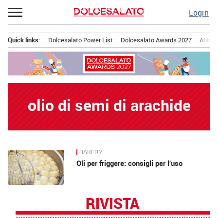
Passa
Login
al
contenuto
Quick links:
Dolcesalato Power List
Dolcesalato Awards 2027
Abbona
Menu principale
olio di semi di arachide
BAKERY
News
Oli per friggere: consigli per l’uso
RIVISTA