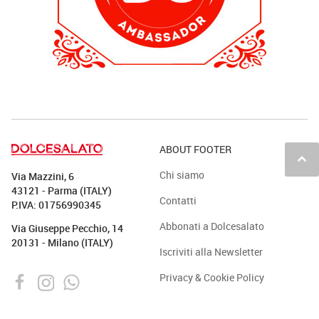
ABOUT FOOTER
keyboard_arrow_up
Chi siamo
Via Mazzini, 6
43121 - Parma (ITALY)
Contatti
P.IVA: 01756990345
Abbonati a Dolcesalato
Via Giuseppe Pecchio, 14
20131 - Milano (ITALY)
Iscriviti alla Newsletter
Privacy & Cookie Policy