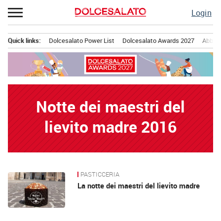
Passa
Login
al
contenuto
Quick links:
Dolcesalato Power List
Dolcesalato Awards 2027
Abbona
Menu principale
Notte dei maestri del
lievito madre 2016
PASTICCERIA
News
La notte dei maestri del lievito madre