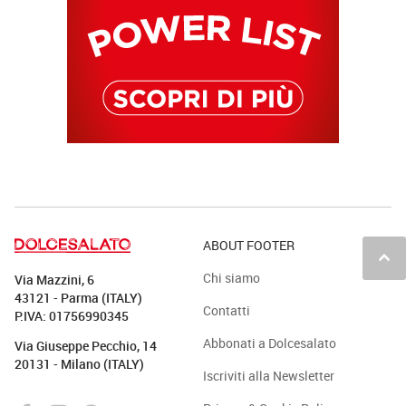
ABOUT FOOTER
keyboard_arrow_up
Chi siamo
Via Mazzini, 6
43121 - Parma (ITALY)
Contatti
P.IVA: 01756990345
Abbonati a Dolcesalato
Via Giuseppe Pecchio, 14
20131 - Milano (ITALY)
Iscriviti alla Newsletter