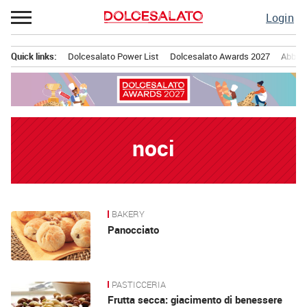
Passa
Login
al
contenuto
Quick links:
Dolcesalato Power List
Dolcesalato Awards 2027
Abbona
Menu principale
noci
BAKERY
News
Panocciato
PASTICCERIA
Frutta secca: giacimento di benessere