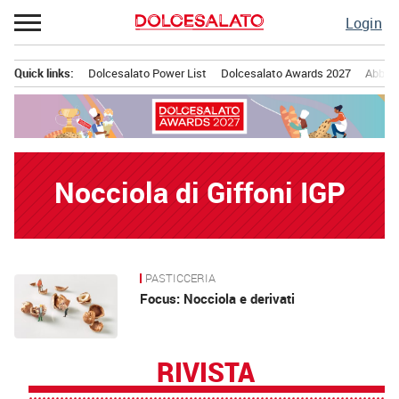
Passa
Login
al
contenuto
Quick links:
Dolcesalato Power List
Dolcesalato Awards 2027
Abbona
Menu principale
Nocciola di Giffoni IGP
PASTICCERIA
News
Focus: Nocciola e derivati
RIVISTA