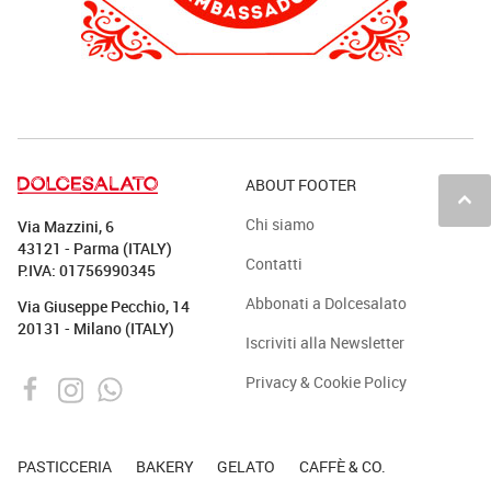
ABOUT FOOTER
keyboard_arrow_up
Chi siamo
Via Mazzini, 6
43121 - Parma (ITALY)
Contatti
P.IVA: 01756990345
Abbonati a Dolcesalato
Via Giuseppe Pecchio, 14
20131 - Milano (ITALY)
Iscriviti alla Newsletter
Privacy & Cookie Policy
PASTICCERIA
BAKERY
GELATO
CAFFÈ & CO.