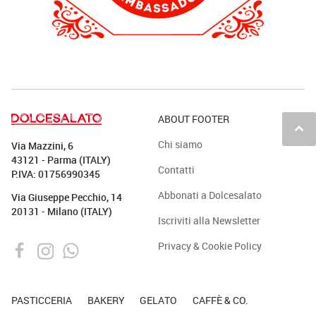
ABOUT FOOTER
keyboard_arrow_up
Chi siamo
Via Mazzini, 6
43121 - Parma (ITALY)
Contatti
P.IVA: 01756990345
Abbonati a Dolcesalato
Via Giuseppe Pecchio, 14
20131 - Milano (ITALY)
Iscriviti alla Newsletter
Privacy & Cookie Policy
PASTICCERIA
BAKERY
GELATO
CAFFÈ & CO.