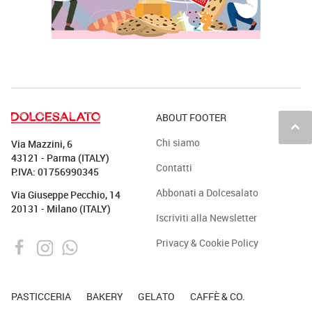
ABOUT FOOTER
keyboard_arrow_up
Chi siamo
Via Mazzini, 6
43121 - Parma (ITALY)
Contatti
P.IVA: 01756990345
Abbonati a Dolcesalato
Via Giuseppe Pecchio, 14
20131 - Milano (ITALY)
Iscriviti alla Newsletter
Privacy & Cookie Policy
PASTICCERIA
BAKERY
GELATO
CAFFÈ & CO.