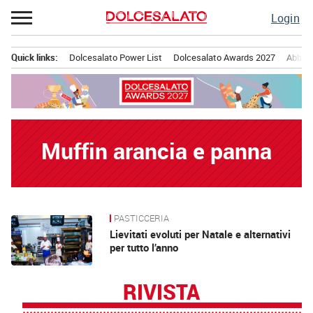
Passa
Login
al
contenuto
Quick links:
Dolcesalato Power List
Dolcesalato Awards 2027
Abbona
Menu principale
Muffin arancia e panna
PASTICCERIA
News
Lievitati evoluti per Natale e alternativi
per tutto l’anno
RIVISTA