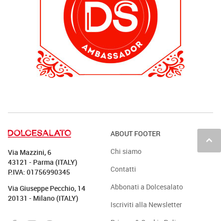
ABOUT FOOTER
keyboard_arrow_up
Chi siamo
Via Mazzini, 6
43121 - Parma (ITALY)
Contatti
P.IVA: 01756990345
Abbonati a Dolcesalato
Via Giuseppe Pecchio, 14
20131 - Milano (ITALY)
Iscriviti alla Newsletter