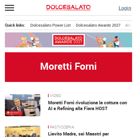
Passa
Login
al
contenuto
Quick links:
Dolcesalato Power List
Dolcesalato Awards 2027
Abbona
Menu principale
Moretti Forni
VIDEO
News
Moretti Forni rivoluziona la cottura con
AI e Refining alla Fiera HOST
PASTICCERIA
Lievito Madre, sei Maestri per