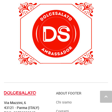
ABOUT FOOTER
keyboard_arrow_up
Chi siamo
Via Mazzini, 6
43121 - Parma (ITALY)
Contatti