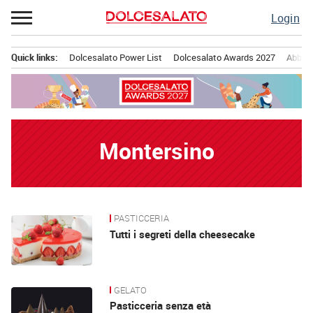
Passa
Login
al
contenuto
Quick links:
Dolcesalato Power List
Dolcesalato Awards 2027
Abbona
Menu principale
Montersino
PASTICCERIA
News
Tutti i segreti della cheesecake
GELATO
Pasticceria senza età