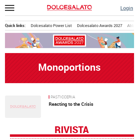
Passa
Login
al
contenuto
Quick links:
Dolcesalato Power List
Dolcesalato Awards 2027
Abbona
Menu principale
Monoportions
PASTICCERIA
News
Reacting to the Crisis
RIVISTA