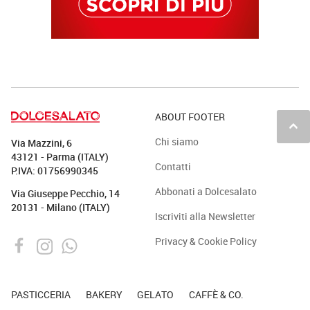
ABOUT FOOTER
keyboard_arrow_up
Chi siamo
Via Mazzini, 6
43121 - Parma (ITALY)
Contatti
P.IVA: 01756990345
Abbonati a Dolcesalato
Via Giuseppe Pecchio, 14
20131 - Milano (ITALY)
Iscriviti alla Newsletter
Privacy & Cookie Policy
PASTICCERIA
BAKERY
GELATO
CAFFÈ & CO.