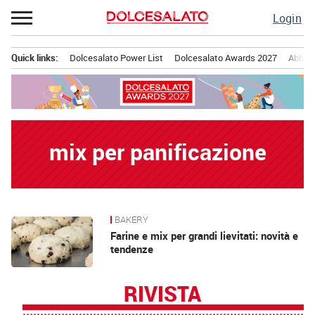
Passa
Login
al
contenuto
Quick links:
Dolcesalato Power List
Dolcesalato Awards 2027
Abbona
Menu principale
mix per panificazione
BAKERY
News
Farine e mix per grandi lievitati: novità e
tendenze
RIVISTA