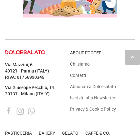
ABOUT FOOTER
keyboard_arrow_up
Chi siamo
Via Mazzini, 6
43121 - Parma (ITALY)
Contatti
P.IVA: 01756990345
Abbonati a Dolcesalato
Via Giuseppe Pecchio, 14
20131 - Milano (ITALY)
Iscriviti alla Newsletter
Privacy & Cookie Policy
PASTICCERIA
BAKERY
GELATO
CAFFÈ & CO.