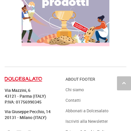
ABOUT FOOTER
keyboard_arrow_up
Chi siamo
Via Mazzini, 6
43121 - Parma (ITALY)
Contatti
P.IVA: 01756990345
Abbonati a Dolcesalato
Via Giuseppe Pecchio, 14
20131 - Milano (ITALY)
Iscriviti alla Newsletter