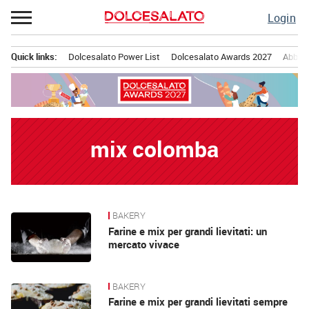
Passa
Login
al
contenuto
Quick links:
Dolcesalato Power List
Dolcesalato Awards 2027
Abbona
Menu principale
mix colomba
BAKERY
News
Farine e mix per grandi lievitati: un
mercato vivace
BAKERY
Farine e mix per grandi lievitati sempre