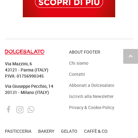
ABOUT FOOTER
keyboard_arrow_up
Chi siamo
Via Mazzini, 6
43121 - Parma (ITALY)
Contatti
P.IVA: 01756990345
Abbonati a Dolcesalato
Via Giuseppe Pecchio, 14
20131 - Milano (ITALY)
Iscriviti alla Newsletter
Privacy & Cookie Policy
PASTICCERIA
BAKERY
GELATO
CAFFÈ & CO.