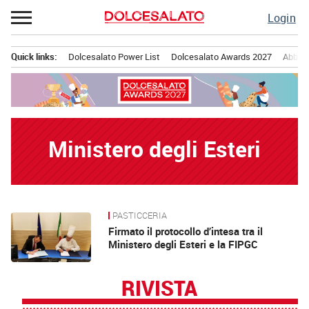
Passa
Login
al
contenuto
Quick links:
Dolcesalato Power List
Dolcesalato Awards 2027
Abbona
Menu principale
Ministero degli Esteri
PASTICCERIA
News
Firmato il protocollo d’intesa tra il
Ministero degli Esteri e la FIPGC
RIVISTA