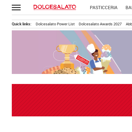
Passa
PASTICCERIA
BA
al
contenuto
Quick links:
Dolcesalato Power List
Dolcesalato Awards 2027
Abb