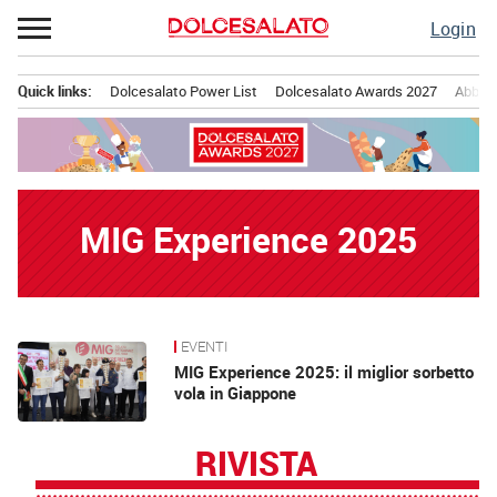
Passa
Login
al
contenuto
Quick links:
Dolcesalato Power List
Dolcesalato Awards 2027
Abbona
Menu principale
MIG Experience 2025
EVENTI
News
MIG Experience 2025: il miglior sorbetto
vola in Giappone
RIVISTA