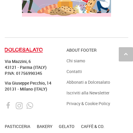
ABOUT FOOTER
keyboard_arrow_up
Chi siamo
Via Mazzini, 6
43121 - Parma (ITALY)
Contatti
P.IVA: 01756990345
Abbonati a Dolcesalato
Via Giuseppe Pecchio, 14
20131 - Milano (ITALY)
Iscriviti alla Newsletter
Privacy & Cookie Policy
PASTICCERIA
BAKERY
GELATO
CAFFÈ & CO.