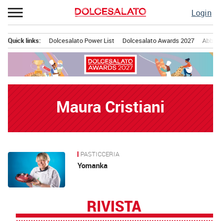
Passa
Login
al
contenuto
Quick links:
Dolcesalato Power List
Dolcesalato Awards 2027
Abbona
Menu principale
Maura Cristiani
PASTICCERIA
News
Yomanka
RIVISTA