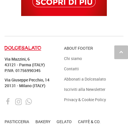
ABOUT FOOTER
keyboard_arrow_up
Chi siamo
Via Mazzini, 6
43121 - Parma (ITALY)
Contatti
P.IVA: 01756990345
Abbonati a Dolcesalato
Via Giuseppe Pecchio, 14
20131 - Milano (ITALY)
Iscriviti alla Newsletter
Privacy & Cookie Policy
PASTICCERIA
BAKERY
GELATO
CAFFÈ & CO.